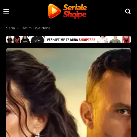
Seria
Betimi i nje Nene