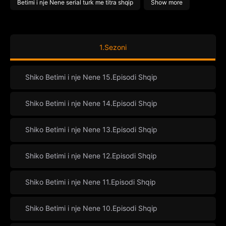
Betimi i nje Nene serial turk me titra shqip
Show more
1.Sezoni
Shiko Betimi i nje Nene 15.Episodi Shqip
Shiko Betimi i nje Nene 14.Episodi Shqip
Shiko Betimi i nje Nene 13.Episodi Shqip
Shiko Betimi i nje Nene 12.Episodi Shqip
Shiko Betimi i nje Nene 11.Episodi Shqip
Shiko Betimi i nje Nene 10.Episodi Shqip