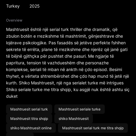
Turkey
2025
Overview
Mashtruesit është një serial turk thriller dhe dramatik, që
zbulon botën e rrezikshme të mashtrimit, gënjeshtrave dhe
lojërave psikologjike. Pas fasadës së jetëve perfekte fshihen
sekrete të errëta, plane të rrezikshme dhe njerëz që janë gati
të bëjnë gjithçka për pushtet dhe pasuri. Me ngjarje të
papritura, tension të vazhdueshëm dhe personazhe
komplekse, seriali të mban në ankth në çdo episod. Besimi
thyhet, e vërteta shtrembërohet dhe çdo hap mund të jetë një
kurth. Shiko Mashtruesit, një nga serialet turke më intrigues
Shiko seriale turke me titra shqip, ku asgjë nuk është ashtu siç
duket
Mashtruesit serial turk
Mashtruesit seriale turke
Mashtruesit titra shqip
shiko Mashtruesit
shiko Mashtruesit online
Mashtruesit serial turk me titra shqip