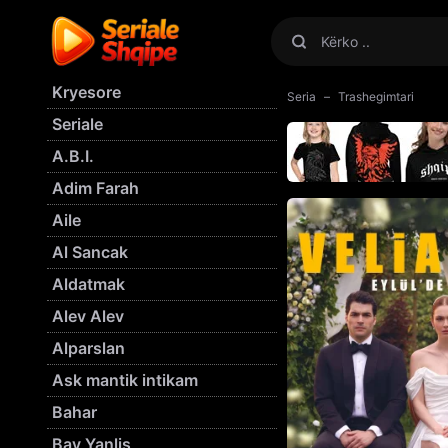
Kryesore
Seria
Trashegimtari
Seriale
A.B.I.
Adim Farah
Aile
Al Sancak
Aldatmak
Alev Alev
Alparslan
Ask mantik intikam
Bahar
Bay Yanlis