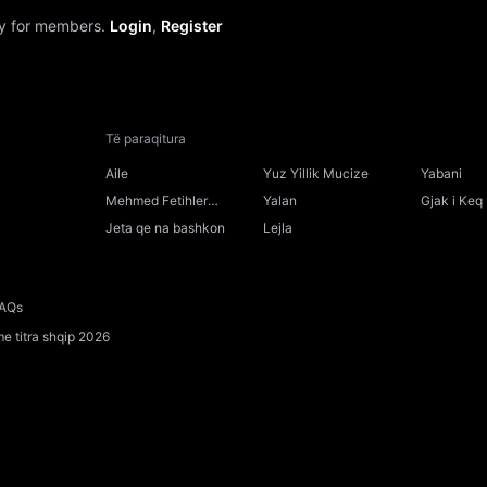
Shiko Trashegimtari 67.Episodi Shqip
ly for members.
Login
,
Register
Shiko Trashegimtari 66.Episodi Shqip
Shiko Trashegimtari 65.Episodi Shqip
Të paraqitura
Shiko Trashegimtari 64.Episodi Shqip
Aile
Yuz Yillik Mucize
Yabani
Mehmed Fetihler
Yalan
Gjak i Keq
Shiko Trashegimtari 63.Episodi Shqip
Sultani
Jeta qe na bashkon
Lejla
Shiko Trashegimtari 62.Episodi Shqip
AQs
Shiko Trashegimtari 61.Episodi Shqip
e titra shqip 2026
Shiko Trashegimtari 60.Episodi Shqip
Shiko Trashegimtari 59.Episodi Shqip
Shiko Trashegimtari 58.Episodi Shqip