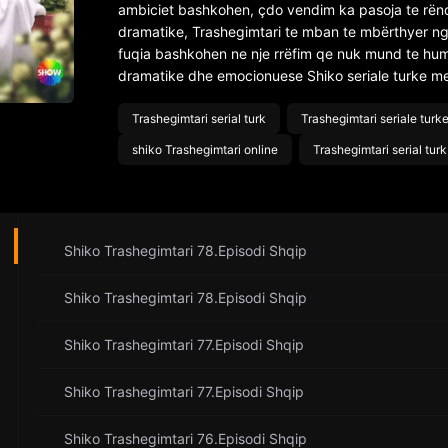
ambiciet bashkohen, çdo vendim ka pasoja te rënda.
dramatike, Trashegimtari te mban te mbërthyer nga
fuqia bashkohen ne nje rrëfim qe nuk mund te humb
dramatike dhe emocionuese Shiko seriale turke me 
Trashegimtari serial turk
Trashegimtari seriale turk
shiko Trashegimtari online
Trashegimtari serial turk
Shiko Trashegimtari 78.Episodi Shqip
Shiko Trashegimtari 78.Episodi Shqip
Shiko Trashegimtari 77.Episodi Shqip
Shiko Trashegimtari 77.Episodi Shqip
Shiko Trashegimtari 76.Episodi Shqip