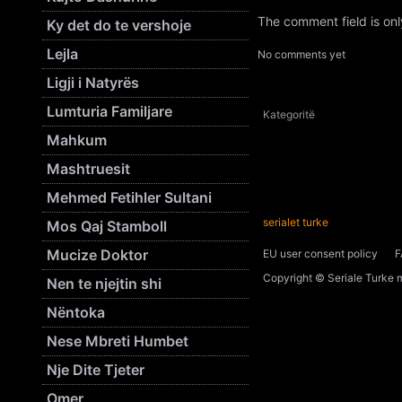
The comment field is on
Ky det do te vershoje
Lejla
No comments yet
Ligji i Natyrës
Lumturia Familjare
Kategoritë
Mahkum
Mashtruesit
Mehmed Fetihler Sultani
serialet turke
Mos Qaj Stamboll
Mucize Doktor
EU user consent policy
F
Copyright © Seriale Turke m
Nen te njejtin shi
Nëntoka
Nese Mbreti Humbet
Nje Dite Tjeter
Omer