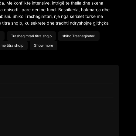
 Me konflikte intensive, intrigë te thella dhe skena
 episodi i pare deri ne fund. Besnikeria, hakmarrja dhe
isni. Shiko Trashegimtari, nje nga serialet turke me
titra shqip, ku sekrete dhe tradhti ndryshojne gjithçka
e
Trashegimtari titra shqip
shiko Trashegimtari
 me titra shqip
Show more