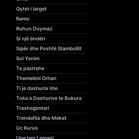
Qytet i larget
Ramo
Ruhun Duymaz
Si një ëndërr
Sipër dhe Poshtë Stambollit
Sol Yanim
Te pastrehe
Themelimi Orhan
Ti je dashuria ime
Toka e Dashurive te Bukura
Trashegimtari
Trendafila dhe Mekat
Uc Kurus
Une jam Lemani