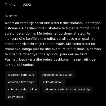
Turkey
2020
Overview
Alparslan eshte nje serial turk historik dhe dramatik, qe tregon
historine e Alparslanit dhe fushatave te tij per te mbrojtur dhe
zgjatur perandorine. Me beteja te fuqishme, strategji te
mençura dhe konflikte te medha, seriali pasqyron guximin,
nderin dhe vizionin e nje lideri te madh. Me skena historike
dramatike, intriga politike dhe aventura te fuqishme, Alparslan
te mban te mbërthyer nga episodi i pare deri ne fund.
Pushteti, besnikeria dhe beteja bashkohen ne nje rrëfim qe
nuk duhet humbur.
Alparslan serial turk
Alparslan seriale turke
Alparslan titra shqip
shiko Alparslan
shiko Alparslan online
Alparslan serial turk me titra shqip
Show more